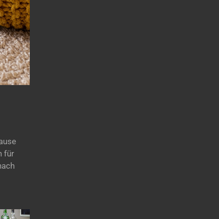
hause
 für
 nach